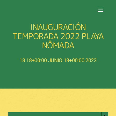
Saltar
al
Toggl
contenido
Navig
INAUGURACIÓN
PORTADA
TEMPORADA 2022 PLAYA
PROGRAMACIÓ
NÔMADA
NUESTRA CART
18 18+00:00 JUNIO 18+00:00 2022
RESERVAS
ENCLAVE
GALERÍA
RESEÑAS
×